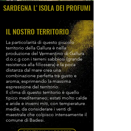
SARDEGNA L' ISOLA DEI PROFUMI
IL NOSTRO TERRITORIO
La particolarità di questo piccolo
territorio della Gallura è nella
produzione del Vermentino di Gallura
d.o.c.g con i terreni sabbiosi (grande
resistenza alla fillossera) e la poca
distanza dal mare crea una
combinazione perfetta tra gusto e
aroma, esprimendo la massima
espressione del territorio.
Il clima di questo territorio è quello
tipico mediterraneo; estati molto calde
e aride e inverni miti, con temperature
medie, da considerare i venti di
maestrale che colpisco intensamente il
comune di Badesi.