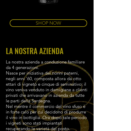
SHOP NOW
LA NOSTRA AZIENDA
La nostra azienda a conduzione familiare
da 4 generazioni.
Nasce per iniziativa dei nonni paterni,
negli anni '60, composta allora da otto
ettari di vigneto e cinque di seminativo; il
vino veniva venduto in damigiane a clienti
privati che arrivavano in azienda da tutte
le parti della Sardegna.
Nel mentre il commercio del vino sfuso è
in forte calo per cui decidono di produrre
il vino in bottiglia. Ora dopo tale periodo
i vigneti sono stati impiantati
recuperando le varietà del posto.