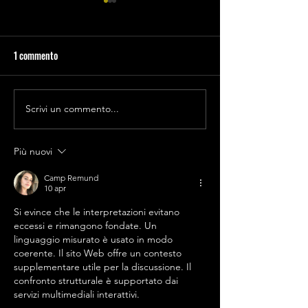
1 commento
Decanter 2022
SPUMANTI METODO CLASSICO
Scrivi un commento...
Più nuovi
Camp Remund
10 apr
Si evince che le interpretazioni evitano 
eccessi e rimangono fondate. Un 
linguaggio misurato è usato in modo 
coerente. Il sito Web offre un contesto 
supplementare utile per la discussione. Il 
confronto strutturale è supportato dai 
servizi multimediali interattivi.