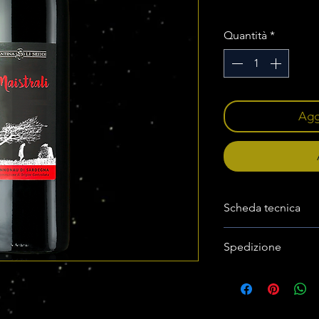
IVA inclusa
Quantità
*
Aggi
Scheda tecnica
MAISTRALI 100% 
Spedizione
Spedizione disponibil
Classificazione: Can
spedizioni saranno pr
un servizio di spediz
Prodotto a: Badesi
ricevere i nostri prod