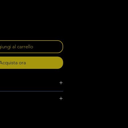
ungi al carrello
Acquista ora
CANNONAU
e in tutto il mondo, le vostre
nonau di Sardegna
eparate al miglior modo per offrirvi
ione veloce e sicuro cosi da poter
otti a casa tua in sole 48H.