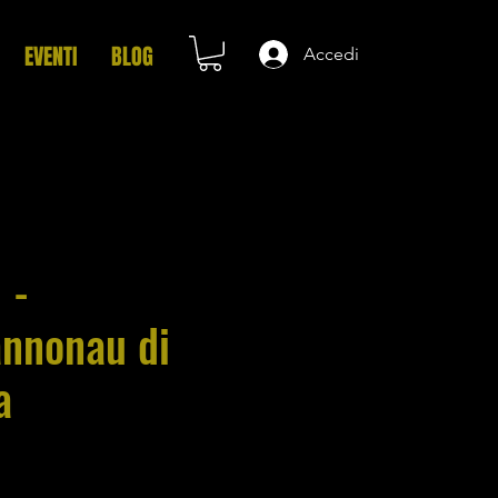
EVENTI
BLOG
Accedi
 -
nonau di
a