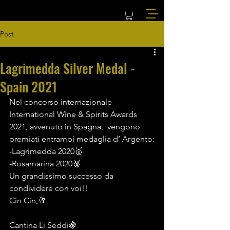
Post
Lagrimedda Silver Medal -
Spain 2021
Nel concorso internazionale 
International Wine & Spirits Awards 
2021, avvenuto in Spagna,  vengono 
premiati entrambi medaglia d’ Argento:
-Lagrimedda 2020🥈
-Rosamarina 2020🥈
Un grandissimo successo da 
condividere con voi!!
Cin Cin,🥂
Cantina Li Seddi🍇